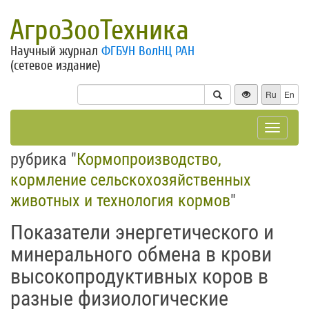
АгроЗооТехника
Научный журнал
ФГБУН ВолНЦ РАН
(сетевое издание)
Ru
En
Toggle
navigat
рубрика "
Кормопроизводство,
кормление сельскохозяйственных
животных и технология кормов
"
Показатели энергетического и
минерального обмена в крови
высокопродуктивных коров в
разные физиологические