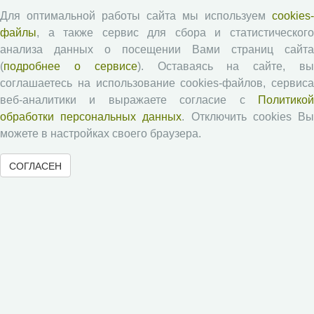
Авторские права
Для оптимальной работы сайта мы используем
cookies-
файлы
, а также сервис для сбора и статистического
Рецензентам
анализа данных о посещении Вами страниц сайта
(
подробнее о сервисе
). Оставаясь на сайте, в
Памятка рецензенту
соглашаетесь на использование cookies-файлов, сервиса
Положение о рецензировании
веб-аналитики и выражаете согласие с
Политикой
обработки персональных данных
. Отключить cookies В
Форма рецензии
можете в настройках своего браузера.
СОГЛАСЕН
Журналы ВолНЦ РАН
Экономические и социальные перемены
Проблемы развития территории
Вопросы территориального развития
Социальное пространство
Юный экономист
АгроЗооТехника