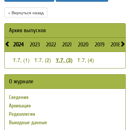
« Вернуться назад
Архив выпусков
2024
2023
2022
2021
2020
2019
2018
2
Т.7, (1)
Т.7, (2)
Т.7, (4)
Т.7, (3)
О журнале
Сведения
Архивация
Редколлегия
Выходные данные