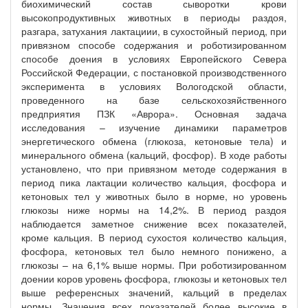
биохимический состав сыворотки крови
высокопродуктивных животных в периоды раздоя,
разгара, затухания лактациии, в сухостойный период, при
привязном способе содержания и роботизированном
способе доения в условиях Европейского Севера
Российской Федерации, с постановкой производственного
эксперимента в условиях Вологодской области,
проведенного на базе сельскохозяйственного
предприятия ПЗК «Аврора». Основная задача
исследования – изучение динамики параметров
энергетического обмена (глюкоза, кетоновые тела) и
минерального обмена (кальций, фосфор). В ходе работы
установлено, что при привязном методе содержания в
период пика лактации количество кальция, фосфора и
кетоновых тел у животных было в норме, но уровень
глюкозы ниже нормы на 14,2%. В период раздоя
наблюдается заметное снижение всех показателей,
кроме кальция. В период сухостоя количество кальция,
фосфора, кетоновых тел было немного понижено, а
глюкозы – на 6,1% выше нормы. При роботизированном
доении коров уровень фосфора, глюкозы и кетоновых тел
выше референсных значений, кальций в пределах
нормы. Значения всех показателей более высокие в