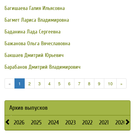
Багишаева Галия Ильясовна
Багмет Лариса Владимировна
Баданина Лада Сергеевна
Бажанова Ольга Вячеславовна
Бакшаев Дмитрий Юрьевич
Барабанов Дмитрий Владимирович
«
1
2
3
4
5
6
7
8
9
10
»
Архив выпусков
2026
2025
2024
2023
2022
2021
2020