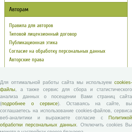
Авторам
Правила для авторов
Типовой лицензионный договор
Публикационная этика
Согласие на обработку персональных данных
Авторские права
Рецензентам
Для оптимальной работы сайта мы используем
cookies-
файлы
, а также сервис для сбора и статистического
Памятка рецензенту
анализа данных о посещении Вами страниц сайта
Положение о рецензировании
(
подробнее о сервисе
). Оставаясь на сайте, в
Форма рецензии
соглашаетесь на использование cookies-файлов, сервиса
веб-аналитики и выражаете согласие с
Политикой
обработки персональных данных
. Отключить cookies В
Журналы ВолНЦ РАН
можете в настройках своего браузера.