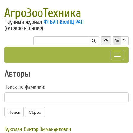
АгроЗооТехника
Научный журнал
ФГБУН ВолНЦ РАН
(сетевое издание)
Ru
En
Toggle
navigat
Авторы
Поиск по фамилии:
Поиск
Сброс
Буксман Виктор Эммануилович