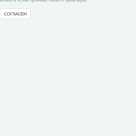
СОГЛАСЕН
Экономические и социальные перемены
Проблемы развития территории
Вопросы территориального развития
Социальное пространство
Юный экономист
АгроЗооТехника
© 2000-2026 Вологодский научный центр Российской
академии наук
Контент доступен под лицензией
Creative Commons Attribution-
NonCommercial-NoDerivatives 4.0 International License