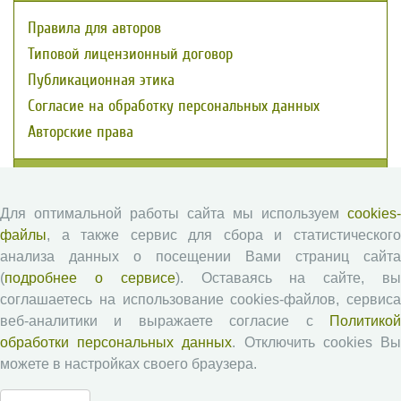
Правила для авторов
Типовой лицензионный договор
Публикационная этика
Согласие на обработку персональных данных
Авторские права
Рецензентам
Для оптимальной работы сайта мы используем
cookies-
Памятка рецензенту
файлы
, а также сервис для сбора и статистического
Положение о рецензировании
анализа данных о посещении Вами страниц сайта
(
подробнее о сервисе
). Оставаясь на сайте, в
Форма рецензии
соглашаетесь на использование cookies-файлов, сервиса
веб-аналитики и выражаете согласие с
Политикой
обработки персональных данных
. Отключить cookies В
Журналы ВолНЦ РАН
можете в настройках своего браузера.
Экономические и социальные перемены