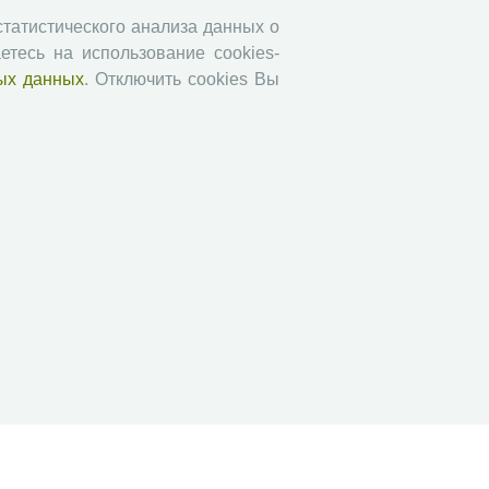
Социальное пространство
 статистического анализа данных о
етесь на использование cookies-
Юный экономист
ых данных
. Отключить cookies Вы
АгроЗооТехника