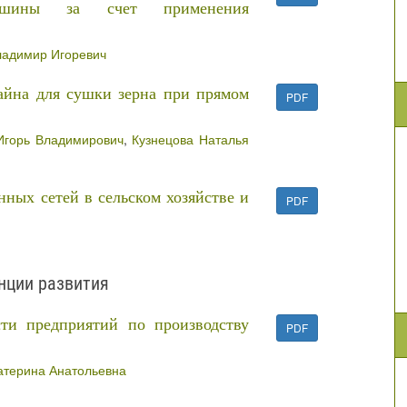
 машины за счет применения
ладимир Игоревич
айна для сушки зерна при прямом
PDF
Игорь Владимирович
,
Кузнецова Наталья
ных сетей в сельском хозяйстве и
PDF
нции развития
ти предприятий по производству
PDF
атерина Анатольевна