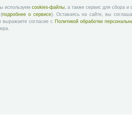
мы используем
cookies-файлы
, а также сервис для сбора и
(
подробнее о сервисе
). Оставаясь на сайте, вы соглаша
и выражаете согласие с
Политикой обработки персональн
ера.
й академии наук
Attribution-NonCommercial-NoDerivatives 4.0 International License
 и распространять без дополнительного разрешения