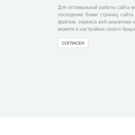
Для оптимальной работы сайта 
посещении Вами страниц сайта 
файлов, сервиса веб-аналитики 
можете в настройках своего брауз
СОГЛАСЕН
© 2000-2026 Вологодский научный центр Российско
Контент доступен под лицензией
Creative Commons 
Метаданные издания можно просматривать, скачивать, копировать