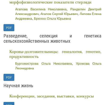
морфофизиологические показатели стерляди
Агапова Василина Николаевна
,
Ранделин Дмитрий
Александрович
,
Агапов Сергей Юрьевич
,
Липова Елена
Андреевна
,
Брюхно Ольга Юрьевна
PDF
Разведение, селекция и генетика
сельскохозяйственных животных
Коровы-долгожительницы: генеалогия, генотип,
продуктивность
Бургомистрова Ольга Николаевна
,
Хромова Ольга
Леонидовна
PDF
Научная жизнь
Конференции, заседания, выставки, конкурсы