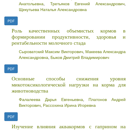
Анатольевна
,
Третьяков Евгений Александрович
,
Щекутьева Наталья Александровна
PDF
Роль качественных объемистых кормов в
формировании продуктивности, здоровья и
рентабельности молочного стада
Сыроватский Максим Викторович
,
Макеева Александра
Александровна
,
Быков Дмитрий Владимирович
PDF
Основные способы снижения уровня
микотоксикологической нагрузки на корма для
животноводства
Фалалеева Дарья Евгеньевна
,
Платонов Андрей
Викторович
,
Рассохина Ирина Игоревна
PDF
Изучение влияния аквакормов с гаприном на