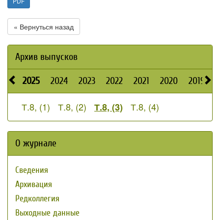
PDF
« Вернуться назад
Архив выпусков
2025
2024
2023
2022
2021
2020
2019
2
Т.8, (1)
Т.8, (2)
Т.8, (4)
Т.8, (3)
О журнале
Сведения
Архивация
Редколлегия
Выходные данные