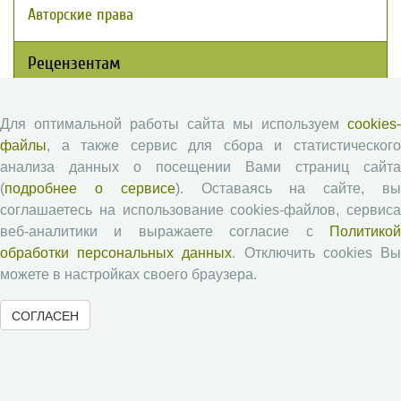
Авторские права
Рецензентам
Памятка рецензенту
Для оптимальной работы сайта мы используем
cookies-
Положение о рецензировании
файлы
, а также сервис для сбора и статистического
Форма рецензии
анализа данных о посещении Вами страниц сайта
(
подробнее о сервисе
). Оставаясь на сайте, в
соглашаетесь на использование cookies-файлов, сервиса
Журналы ВолНЦ РАН
веб-аналитики и выражаете согласие с
Политикой
обработки персональных данных
. Отключить cookies В
можете в настройках своего браузера.
Экономические и социальные перемены
Проблемы развития территории
СОГЛАСЕН
Вопросы территориального развития
Социальное пространство
Юный экономист