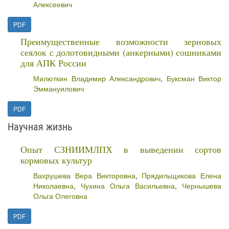
Алексеевич
PDF
Преимущественные возможности зерновых
сеялок с долотовидными (анкерными) сошниками
для АПК России
Милюткин Владимир Александрович
,
Буксман Виктор
Эммануилович
PDF
Научная жизнь
Опыт СЗНИИМЛПХ в выведении сортов
кормовых культур
Вахрушева Вера Викторовна
,
Прядильщикова Елена
Николаевна
,
Чухина Ольга Васильевна
,
Чернышева
Ольга Олеговна
PDF