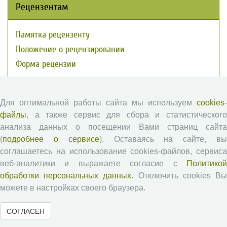
Рецензентам
Памятка рецензенту
Положение о рецензировании
Форма рецензии
Журналы ВолНЦ РАН
Для оптимальной работы сайта мы используем
cookies-
файлы
, а также сервис для сбора и статистического
анализа данных о посещении Вами страниц сайта
Экономические и социальные перемены
(
подробнее о сервисе
). Оставаясь на сайте, в
Проблемы развития территории
соглашаетесь на использование cookies-файлов, сервиса
Вопросы территориального развития
веб-аналитики и выражаете согласие с
Политикой
Социальное пространство
обработки персональных данных
. Отключить cookies В
Юный экономист
можете в настройках своего браузера.
АгроЗооТехника
СОГЛАСЕН