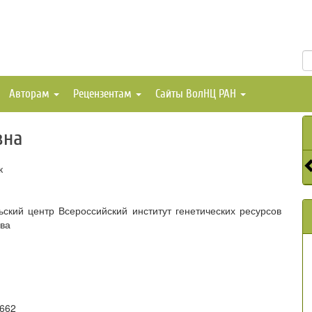
Авторам
Рецензентам
Сайты ВолНЦ РАН
вна
к
ский центр Всероссийский институт генетических ресурсов
ова
7662