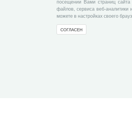
посещении Вами страниц сайта 
файлов, сервиса веб-аналитики 
можете в настройках своего брауз
СОГЛАСЕН
© 2000-2026 Вологодский научный центр Российско
Контент доступен под лицензией
Creative Commons 
Метаданные издания можно просматривать, скачивать, копировать