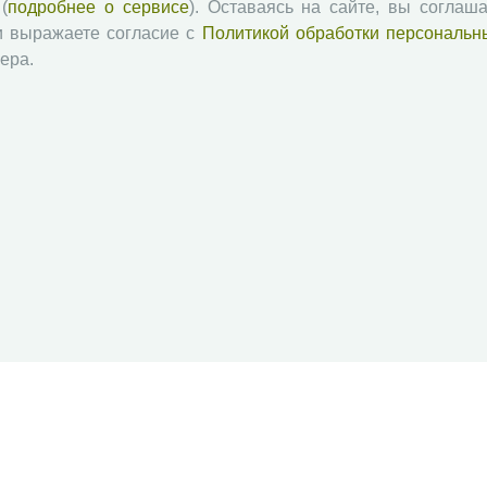
(
подробнее о сервисе
). Оставаясь на сайте, вы соглаша
и выражаете согласие с
Политикой обработки персональн
ера.
й академии наук
Attribution-NonCommercial-NoDerivatives 4.0 International License
 и распространять без дополнительного разрешения