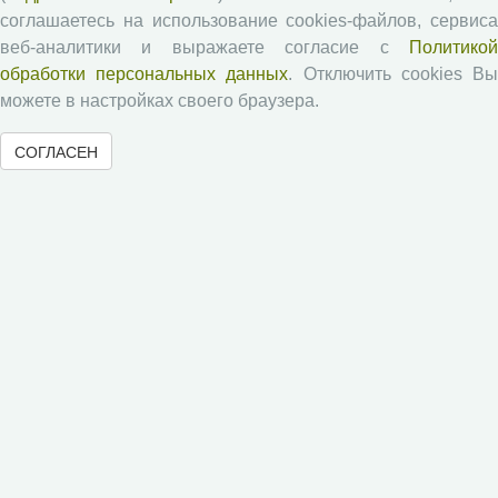
Авторские права
соглашаетесь на использование cookies-файлов, сервиса
веб-аналитики и выражаете согласие с
Политикой
Рецензентам
обработки персональных данных
. Отключить cookies В
можете в настройках своего браузера.
Памятка рецензенту
СОГЛАСЕН
Положение о рецензировании
Форма рецензии
Журналы ВолНЦ РАН
Экономические и социальные перемены
Проблемы развития территории
Вопросы территориального развития
Социальное пространство
Юный экономист