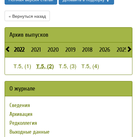
« Вернуться назад
Архив выпусков
2022
2021
2020
2019
2018
2026
2025
2
Т.5, (1)
Т.5, (3)
Т.5, (4)
Т.5, (2)
О журнале
Сведения
Архивация
Редколлегия
Выходные данные