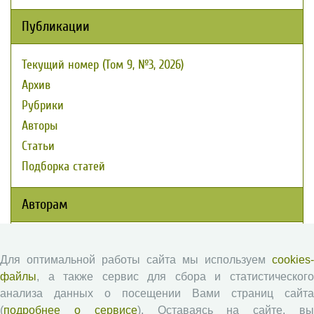
Публикации
Текущий номер (Том 9, №3, 2026)
Архив
Рубрики
Авторы
Статьи
Подборка статей
Авторам
Правила для авторов
Для оптимальной работы сайта мы используем
cookies-
Типовой лицензионный договор
файлы
, а также сервис для сбора и статистического
Публикационная этика
анализа данных о посещении Вами страниц сайта
Согласие на обработку персональных данных
(
подробнее о сервисе
). Оставаясь на сайте, в