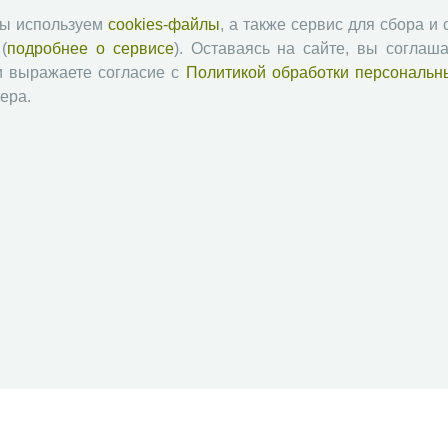
мы используем
cookies-файлы
, а также сервис для сбора и
(
подробнее о сервисе
). Оставаясь на сайте, вы соглаша
и выражаете согласие с
Политикой обработки персональн
ера.
й академии наук
Attribution-NonCommercial-NoDerivatives 4.0 International License
 и распространять без дополнительного разрешения