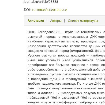
journal.ru/article/28338
DOI:
10.15838/alt.2019.2.3.2
|
Авторы
|
Список литературы
Аннотация
Цель исследований – изучение генетических 
рысистой породы с использованием ДНК-марк
наиболее характерные аллели, присущие пре
накопления достаточного количества данных с
заводских призовых пород (американской, франц
Русская рысистая порода лошадей – наиболее
нынешних условиях из-за усилившейся ориен
приобретает все большее значение в совершен
работоспособность – это обусловленный действи
в разведении русских рысаков скрещивание с п
в последние годы и с французской рысистой д
требуют тщательного анализа. По итогам ДНК-т
был проведен популяционно-генетический ана
типов и аллелей 17 исследуемых локусов микр
наблюдаемой (Но) и ожидаемой (Не) гетерозиг
каждом локусе и коэффициент инбридинга субп