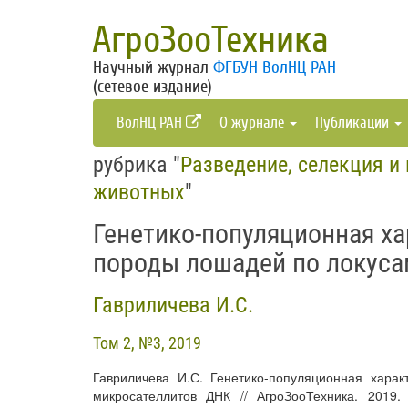
АгроЗооТехника
Научный журнал
ФГБУН ВолНЦ РАН
(сетевое издание)
ВолНЦ РАН
О журнале
Публикации
рубрика "
Разведение, селекция и
животных
"
Генетико-популяционная ха
породы лошадей по локус
Гавриличева И.С.
Том 2, №3, 2019
Гавриличева И.С. Генетико-популяционная хара
микросателлитов ДНК // АгроЗооТехника. 2019. Т