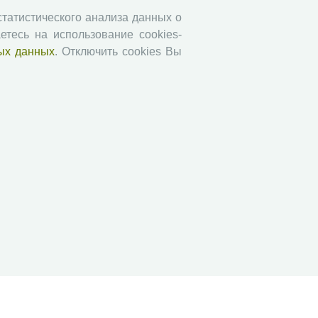
Социальное пространство
 статистического анализа данных о
етесь на использование cookies-
Юный экономист
ых данных
. Отключить cookies Вы
АгроЗооТехника