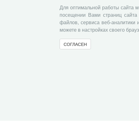
Для оптимальной работы сайта 
посещении Вами страниц сайта 
файлов, сервиса веб-аналитики 
можете в настройках своего брауз
СОГЛАСЕН
© 2000-2026 Вологодский научный центр Российско
Контент доступен под лицензией
Creative Commons 
Метаданные издания можно просматривать, скачивать, копировать