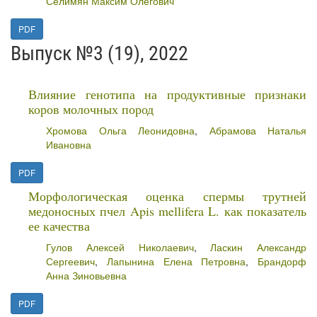
Селимян Максим Олегович
PDF
Выпуск №3 (19), 2022
Влияние генотипа на продуктивные признаки
коров молочных пород
Хромова Ольга Леонидовна
,
Абрамова Наталья
Ивановна
PDF
Морфологическая оценка спермы трутней
медоносных пчел Apis mellifera L. как показатель
ее качества
Гулов Алексей Николаевич
,
Ласкин Александр
Сергеевич
,
Лапынина Елена Петровна
,
Брандорф
Анна Зиновьевна
PDF