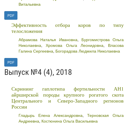
Витальевна
PDF
Эффективность отбора коров по типу
телосложения
Абрамова Наталья Ивановна
,
Бургомистрова Ольга
Николаевна
,
Хромова Ольга Леонидовна
,
Власова
Галина Сергеевна
,
Богорадова Людмила Николаевна
PDF
Выпуск №4 (4), 2018
Скрининг гаплотипа фертильности АН1
айрширской породы крупного рогатого скота
Центрального и Северо-Западного регионов
России
Гладырь Елена Александровна
,
Терновская Ольга
Андреевна
,
Костюнина Ольга Васильевна