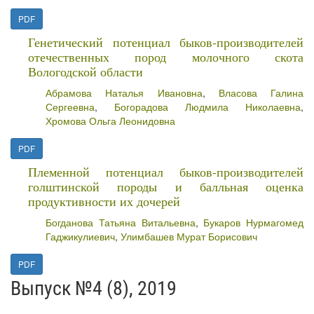
PDF
Генетический потенциал быков-производителей
отечественных пород молочного скота
Вологодской области
Абрамова Наталья Ивановна
,
Власова Галина
Сергеевна
,
Богорадова Людмила Николаевна
,
Хромова Ольга Леонидовна
PDF
Племенной потенциал быков-производителей
голштинской породы и балльная оценка
продуктивности их дочерей
Богданова Татьяна Витальевна
,
Букаров Нурмагомед
Гаджикулиевич
,
Улимбашев Мурат Борисович
PDF
Выпуск №4 (8), 2019