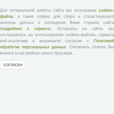
PDF
Для оптимальной работы сайта мы используем
cookies-
Выпуск №4 (32), 2025
файлы
, а также сервис для сбора и статистического
анализа данных о посещении Вами страниц сайта
Оценка фенотипических и генетических
(
подробнее о сервисе
). Оставаясь на сайте, в
изменений в высокопродуктивном стаде
соглашаетесь на использование cookies-файлов, сервиса
айрширской породы
веб-аналитики и выражаете согласие с
Политикой
Зубенко Эльвира Викторовна
,
Егиазарян Артур
обработки персональных данных
. Отключить cookies В
Владимирович
,
Михайлов Дмитрий Васильевич
можете в настройках своего браузера.
PDF
СОГЛАСЕН
Динамика количественных и качественных
показателей у коров в Вологодской области за
2019-2023 гг
Иванова Дарья Александровна
PDF
Выпуск №1 (33), 2026