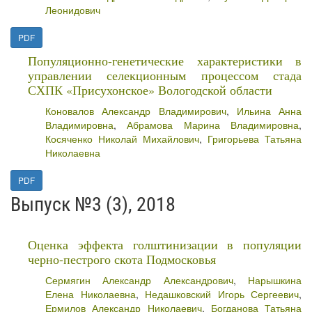
Леонидович
PDF
Популяционно-генетические характеристики в
управлении селекционным процессом стада
СХПК «Присухонское» Вологодской области
Коновалов Александр Владимирович
,
Ильина Анна
Владимировна
,
Абрамова Марина Владимировна
,
Косяченко Николай Михайлович
,
Григорьева Татьяна
Николаевна
PDF
Выпуск №3 (3), 2018
Оценка эффекта голштинизации в популяции
черно-пестрого скота Подмосковья
Сермягин Александр Александрович
,
Нарышкина
Елена Николаевна
,
Недашковский Игорь Сергеевич
,
Ермилов Александр Николаевич
,
Богданова Татьяна