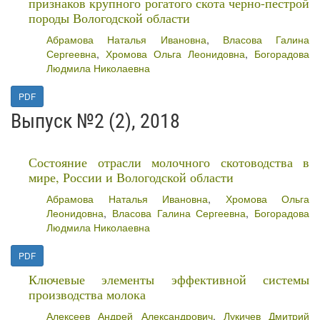
признаков крупного рогатого скота черно-пестрой
породы Вологодской области
Абрамова Наталья Ивановна
,
Власова Галина
Сергеевна
,
Хромова Ольга Леонидовна
,
Богорадова
Людмила Николаевна
PDF
Выпуск №2 (2), 2018
Состояние отрасли молочного скотоводства в
мире, России и Вологодской области
Абрамова Наталья Ивановна
,
Хромова Ольга
Леонидовна
,
Власова Галина Сергеевна
,
Богорадова
Людмила Николаевна
PDF
Ключевые элементы эффективной системы
производства молока
Алексеев Андрей Александрович
,
Лукичев Дмитрий