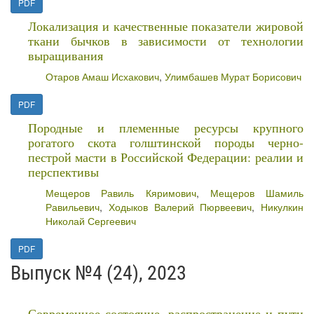
PDF
Локализация и качественные показатели жировой
ткани бычков в зависимости от технологии
выращивания
Отаров Амаш Исхакович
,
Улимбашев Мурат Борисович
PDF
Породные и племенные ресурсы крупного
рогатого скота голштинской породы черно-
пестрой масти в Российской Федерации: реалии и
перспективы
Мещеров Равиль Кяримович
,
Мещеров Шамиль
Равильевич
,
Ходыков Валерий Пюрвеевич
,
Никулкин
Николай Сергеевич
PDF
Выпуск №4 (24), 2023
Современное состояние, распространение и пути