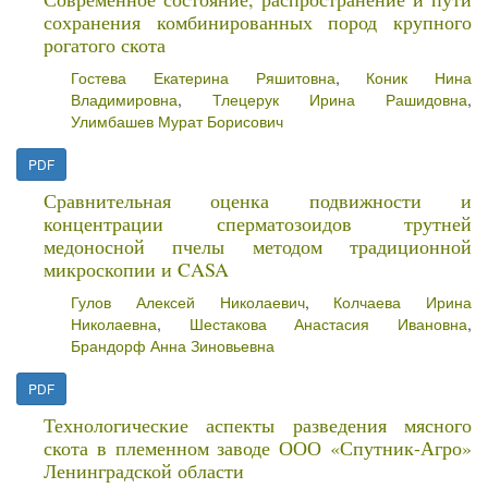
сохранения комбинированных пород крупного
рогатого скота
Гостева Екатерина Ряшитовна
,
Коник Нина
Владимировна
,
Тлецерук Ирина Рашидовна
,
Улимбашев Мурат Борисович
PDF
Сравнительная оценка подвижности и
концентрации сперматозоидов трутней
медоносной пчелы методом традиционной
микроскопии и CASA
Гулов Алексей Николаевич
,
Колчаева Ирина
Николаевна
,
Шестакова Анастасия Ивановна
,
Брандорф Анна Зиновьевна
PDF
Технологические аспекты разведения мясного
скота в племенном заводе ООО «Спутник-Агро»
Ленинградской области