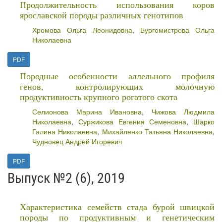
Продолжительность использования коров
ярославской породы различных генотипов
Хромова Ольга Леонидовна
,
Бургомистрова Ольга
Николаевна
PDF
Породные особенности аллельного профиля
генов, контролирующих молочную
продуктивность крупного рогатого скота
Селионова Марина Ивановна
,
Чижова Людмила
Николаевна
,
Суржикова Евгения Семеновна
,
Шарко
Галина Николаевна
,
Михайленко Татьяна Николаевна
,
Чудновец Андрей Игоревич
PDF
Выпуск №2 (6), 2019
Характеристика семейств стада бурой швицкой
породы по продуктивным и генетическим