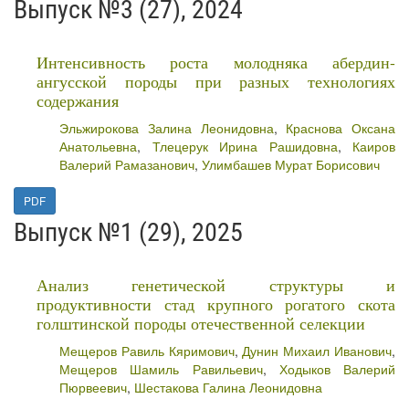
Выпуск №3 (27), 2024
Интенсивность роста молодняка абердин-
ангусской породы при разных технологиях
содержания
Эльжирокова Залина Леонидовна
,
Краснова Оксана
Анатольевна
,
Тлецерук Ирина Рашидовна
,
Каиров
Валерий Рамазанович
,
Улимбашев Мурат Борисович
PDF
Выпуск №1 (29), 2025
Анализ генетической структуры и
продуктивности стад крупного рогатого скота
голштинской породы отечественной селекции
Мещеров Равиль Кяримович
,
Дунин Михаил Иванович
,
Мещеров Шамиль Равильевич
,
Ходыков Валерий
Пюрвеевич
,
Шестакова Галина Леонидовна