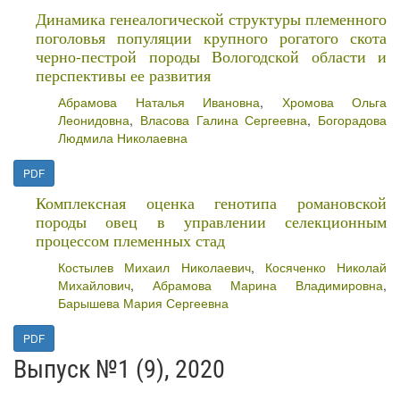
Динамика генеалогической структуры племенного
поголовья популяции крупного рогатого скота
черно-пестрой породы Вологодской области и
перспективы ее развития
Абрамова Наталья Ивановна
,
Хромова Ольга
Леонидовна
,
Власова Галина Сергеевна
,
Богорадова
Людмила Николаевна
PDF
Комплексная оценка генотипа романовской
породы овец в управлении селекционным
процессом племенных стад
Костылев Михаил Николаевич
,
Косяченко Николай
Михайлович
,
Абрамова Марина Владимировна
,
Барышева Мария Сергеевна
PDF
Выпуск №1 (9), 2020