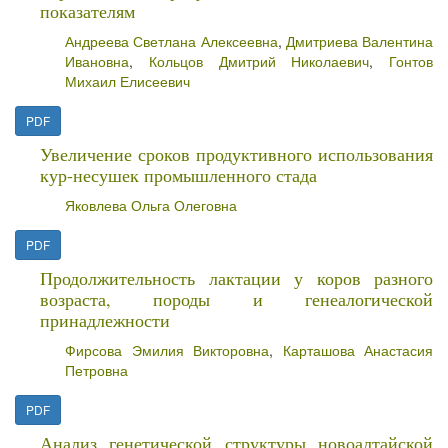
показателям
Андреева Светлана Алексеевна
,
Дмитриева Валентина
Ивановна
,
Кольцов Дмитрий Николаевич
,
Гонтов
Михаил Елисеевич
PDF
Увеличение сроков продуктивного использования
кур-несушек промышленного стада
Яковлева Ольга Олеговна
PDF
Продолжительность лактации у коров разного
возраста, породы и генеалогической
принадлежности
Фирсова Эмилия Викторовна
,
Карташова Анастасия
Петровна
PDF
Анализ генетической структуры новоалтайской